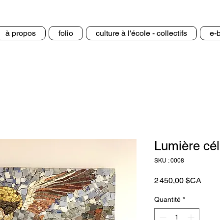
à propos
folio
culture à l'école - collectifs
e-
Lumière cél
SKU : 0008
Prix
2 450,00 $CA
Quantité
*