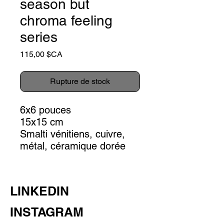
season but
chroma feeling
series
Prix
115,00 $CA
Rupture de stock
6x6 pouces
15x15 cm
Smalti vénitiens, cuivre,
métal, céramique dorée
LINKEDIN
INSTAGRAM