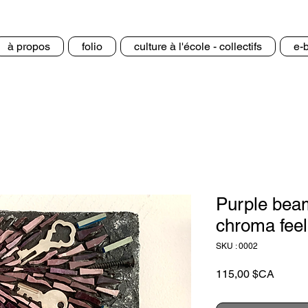
à propos
folio
culture à l'école - collectifs
e-
Purple bea
chroma feel
SKU : 0002
Prix
115,00 $CA