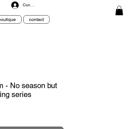
Connexion
boutique
contact
m - No season but
ing series